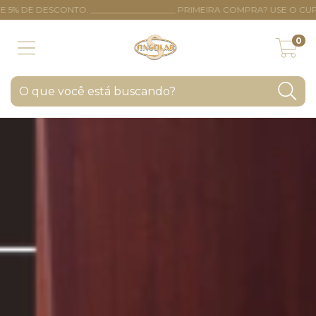
SCONTO. ____________________ PRIMEIRA COMPRA? USE O CUPOM BEMVI
0