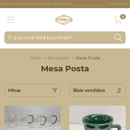
 VIA PIX E GANHE 5% DE DESCONTO. ____________________ PRIMEIRA
0
Início
>
Decoração
>
Mesa Posta
Mesa Posta
Filtrar