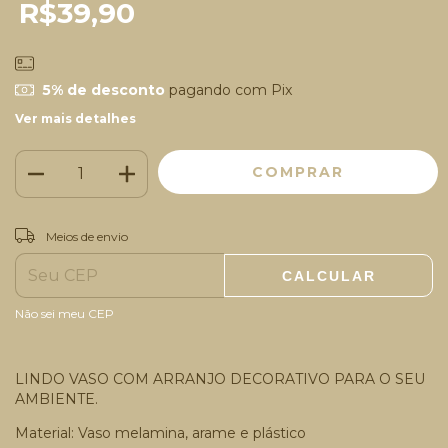
R$39,90
5% de desconto
pagando com Pix
Ver mais detalhes
ALTERAR CEP
Entregas para o CEP:
Meios de envio
CALCULAR
Não sei meu CEP
LINDO VASO COM ARRANJO DECORATIVO PARA O SEU
AMBIENTE.
Material: Vaso melamina, arame e plástico