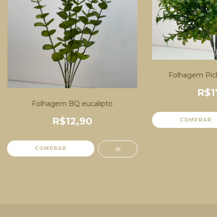
Folhagem Pick
R$1
Folhagem BQ eucalipto
R$12,90