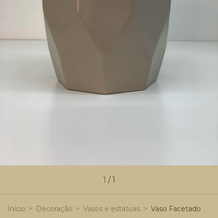
1
/
1
Início
>
Decoração
>
Vasos e estátuas
>
Vaso Facetado