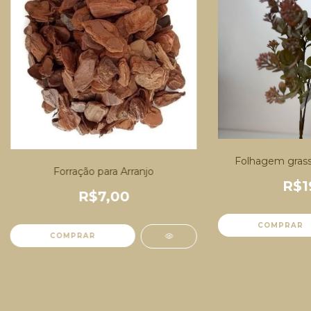
Folhagem grass
Forração para Arranjo
R$1
R$7,00
COMPRAR