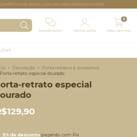
NTOS DE NATAL COM VALORES PROMOCIONAIS!
0
Atendimento
Minha conta
Meu carrinho
utlet
cio
>
Decoração
>
Porta-retratos e acessórios
Porta-retrato especial dourado
orta-retrato especial
ourado
R$129,90
5% de desconto
pagando com Pix