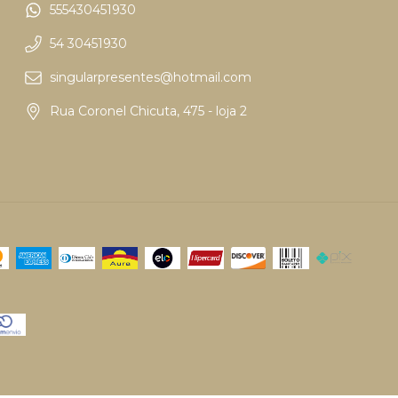
555430451930
54 30451930
singularpresentes@hotmail.com
Rua Coronel Chicuta, 475 - loja 2