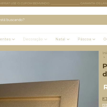
 USE O CUPOM BEMVINDO. ____________________ GARANTA OS LANÇAME
sentes
Decoração
Natal
Páscoa
O
Iní
>
P
d