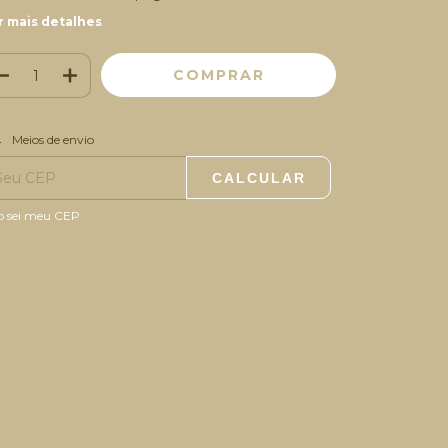
r mais detalhes
ALTERAR CEP
regas para o CEP:
Meios de envio
CALCULAR
o sei meu CEP