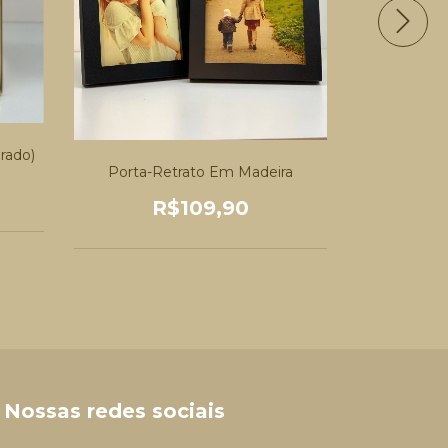
rado)
Porta-Retrato Em Madeira
Porta-ret
R$109,90
R
Nossas redes sociais